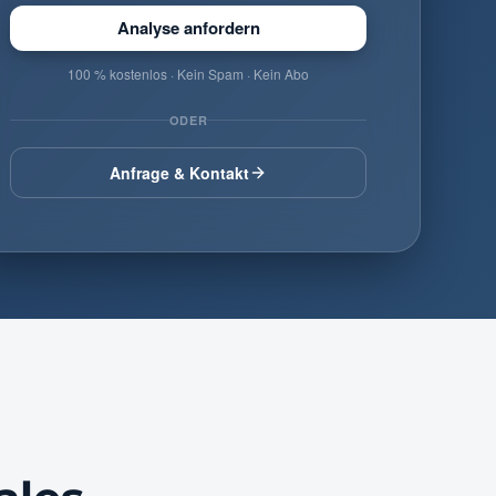
Mail-
Analyse anfordern
Adresse
100 % kostenlos · Kein Spam · Kein Abo
ODER
Anfrage & Kontakt