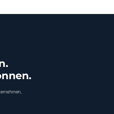
n.
önnen.
ternehmen,