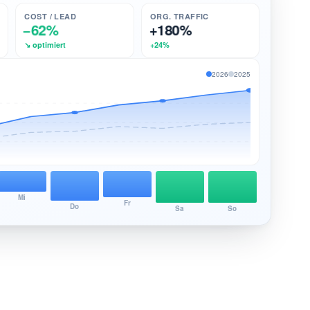
COST / LEAD
ORG. TRAFFIC
+180%
−62%
↘ optimiert
+24%
2026
2025
Mi
Fr
Do
Sa
So