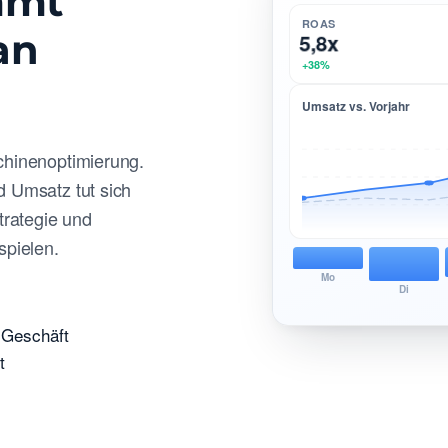
mmt
ROAS
an
5,8x
+38%
Umsatz vs. Vorjahr
chinenoptimierung.
d Umsatz tut sich
trategie und
pielen.
Mo
Di
 Geschäft
t