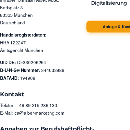
Digitalisierung
Karlsplatz 3
80335 München
Deutschland
Anfrage & Kont
Handelsregisterdaten:
HRA 122247
Amtsgericht München
DE330206254
UID DE:
344033988
D-U-N-S® Nummer:
194908
BAFA-ID:
Kontakt
Telefon: +49 89 215 286 130
E-Mail: ca@alber-marketing.com
Angaben zur Berufs­haftpflicht­