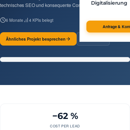
Digitalisierung
technisches SEO und konsequente Conversion-Optimierung.
6 Monate
4 KPIs belegt
Anfrage & Kont
Ähnliches Projekt besprechen
Alle Cases
−62 % CPL
−62 %
COST PER LEAD