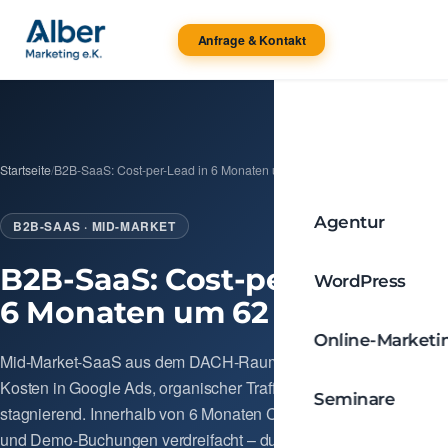
Anfrage & Kontakt
Startseite
/
B2B-SaaS: Cost-per-Lead in 6 Monaten um 62 % gesenkt
Agentur
B2B-SAAS · MID-MARKET
B2B-SaaS: Cost-per-Lead in
WordPress
6 Monaten um 62 % gesenkt
Online-Marketi
Mid-Market-SaaS aus dem DACH-Raum: stark steigende Lead-
Kosten in Google Ads, organischer Traffic seit 18 Monaten
Seminare
stagnierend. Innerhalb von 6 Monaten Cost-per-Lead halbiert
und Demo-Buchungen verdreifacht – durch sauberes Tracking,