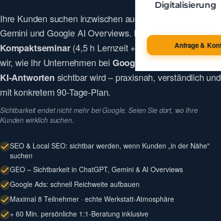
Digitalisierung
Ihre Kunden suchen inzwischen auch über ChatGPT,
Gemini und Google AI Overviews. In einem
5-Stunden-
Anfrage & Kont
(4,5 h Lernzeit + Pause) erarbeiten
Kompaktseminar
wir, wie Ihr Unternehmen bei
Google, Google Maps und
sichtbar wird – praxisnah, verständlich und
KI-Antworten
mit konkretem 90-Tage-Plan.
Sichtbarkeit endet nicht mehr bei Google. Seien Sie dort, wo Ihre
Kunden wirklich suchen.
SEO & Local SEO: sichtbar werden, wenn Kunden „in der Nähe"
suchen
GEO – Sichtbarkeit in ChatGPT, Gemini & AI Overviews
Google Ads: schnell Reichweite aufbauen
Maximal 8 Teilnehmer · echte Werkstatt-Atmosphäre
+ 60 Min. persönliche 1:1-Beratung inklusive