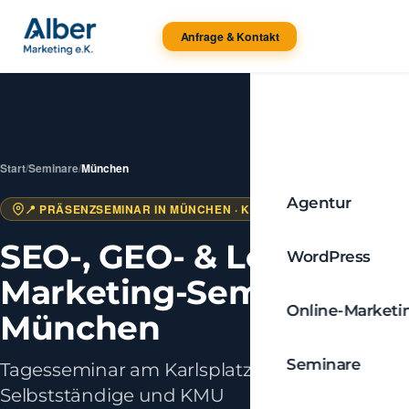
Anfrage & Kontakt
Start
/
Seminare
/
München
Agentur
📍 PRÄSENZSEMINAR IN MÜNCHEN · KARLSPLATZ 3
SEO-, GEO- & Local-
WordPress
Marketing-Seminar in
Online-Marketi
München
Seminare
Tagesseminar am Karlsplatz für
Selbstständige und KMU