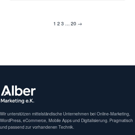
Seitennummerierung
1
2
3
…
20
→
der
Beiträge
Wir unterstützen mittelständische Unternehmen bei Online-Marketing,
WordPress, eCommerce, Mobile Apps und Digitalisierung. Pragmatisch
und passend zur vorhandenen Technik.