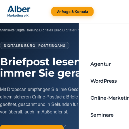
Anfrage & Kontakt
Startseite
/
Digitalisierung
/
Digitales Büro
/
Digitaler Posteingang
DIGITALES BÜRO · POSTEINGANG
Briefpost lesen, wo
Agentur
immer Sie gerade sind.
WordPress
Mit Dropscan empfangen Sie Ihre Geschäftspost als PDF in
einem sicheren Online-Postfach: Briefe werden in Deutschland
Online-Marketi
geöffnet, gescannt und in Sekunden für Sie verfügbar gemacht –
von überall, auch im Außendienst.
Seminare