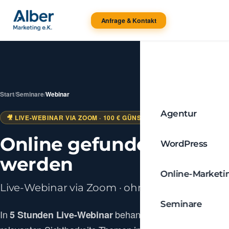
Anfrage & Kontakt
Start
/
Seminare
/
Webinar
Agentur
🎥 LIVE-WEBINAR VIA ZOOM · 100 € GÜNSTIGER ALS PRÄSENZ
Online gefunden
WordPress
werden
Online-Marketi
Live-Webinar via Zoom · ohne Anreise
Seminare
In
behandeln wir alle
5 Stunden Live-Webinar