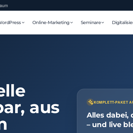
Raum
WordPress
Online-Marketing
Seminare
Digitalisi
elle
ar, aus
KOMPLETT-PAKET A
Alles dabei,
m
– und live bl