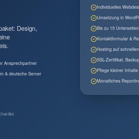
Individuelles Webdesi
Umsetzung in WordP
paket: Design,
Bis zu 15 Unterseiten
eine
Kontaktformular & Re
eis.
Hosting auf schnelle
SSL-Zertifikat, Backu
her Ansprechpartner
Pflege kleiner Inhalt
m & deutsche Server
Monatliches Reporti
 Chat-Bot