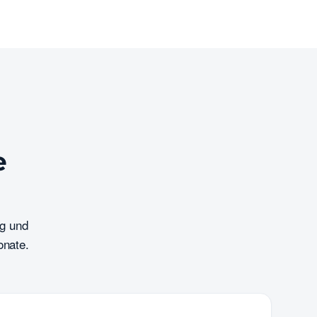
e
og und
onate.