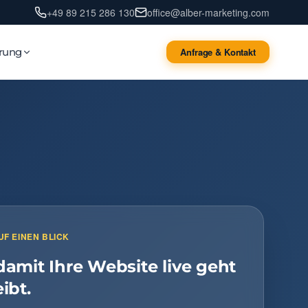
+49 89 215 286 130
office@alber-marketing.com
erung
Anfrage & Kontakt
UF EINEN BLICK
 damit Ihre Website live geht
eibt.