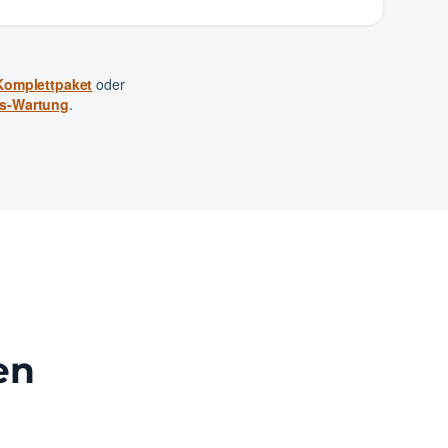
Komplettpaket
oder
s-Wartung
.
en