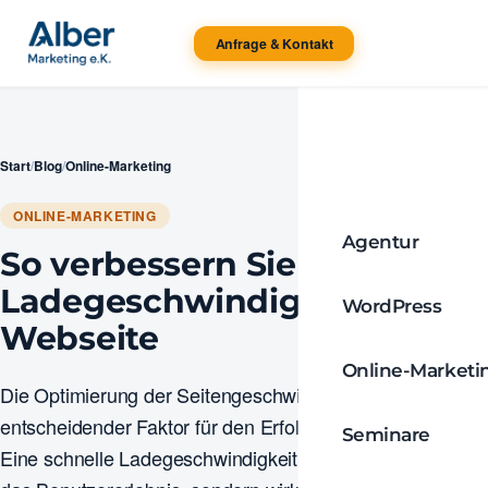
Anfrage & Kontakt
Start
/
Blog
/
Online-Marketing
ONLINE-MARKETING
Agentur
So verbessern Sie die
Ladegeschwindigkeit Ihrer
WordPress
Webseite
Online-Marketi
Die Optimierung der Seitengeschwindigkeit ist ein
entscheidender Faktor für den Erfolg einer Webseite.
Seminare
Eine schnelle Ladegeschwindigkeit verbessert nicht nur