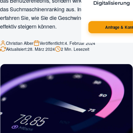
das Benutzererlebnis, sondern wirkt sich auch positiv auf
Digitalisierung
das Suchmaschinenranking aus. In diesem Blogbeitrag
erfahren Sie, wie Sie die Geschwindigkeit Ihrer Webseite
effektiv steigern können.
Anfrage & Kont
Christian Alber
Veröffentlicht:
4. Februar 2024
Aktualisiert:
28. März 2024
2 Min. Lesezeit