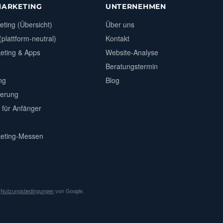
MARKETING
UNTERNEHMEN
eting (Übersicht)
Über uns
plattform-neutral)
Kontakt
eting & Apps
Website-Analyse
e
Beratungstermin
ung
Blog
erung
für Anfänger
keting-Messen
d
Nutzungsbedingungen
von Google.