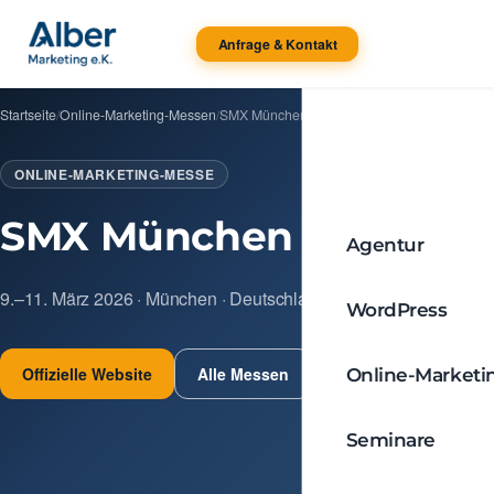
Anfrage & Kontakt
Startseite
/
Online-Marketing-Messen
/
SMX München 2026
ONLINE-MARKETING-MESSE
SMX München 2026
Agentur
9.–11. März 2026 · München · Deutschland
WordPress
Offizielle Website
Alle Messen
Online-Marketi
Seminare