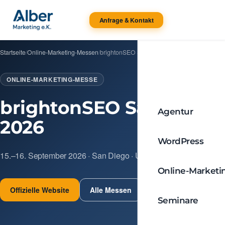
Anfrage & Kontakt
Startseite
/
Online-Marketing-Messen
/
brightonSEO San Diego 2026
ONLINE-MARKETING-MESSE
brightonSEO San Diego
Agentur
2026
WordPress
15.–16. September 2026 · San Diego · USA
Online-Marketi
Offizielle Website
Alle Messen
Seminare