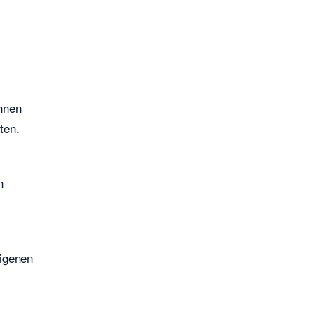
?
hnen
ten.
n
eigenen