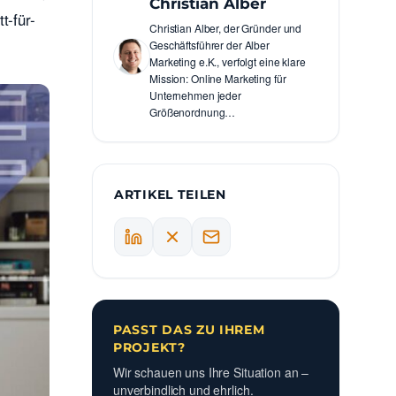
Christian Alber
t-für-
Christian Alber, der Gründer und
Geschäftsführer der Alber
Marketing e.K., verfolgt eine klare
Mission: Online Marketing für
Unternehmen jeder
Größenordnung…
ARTIKEL TEILEN
PASST DAS ZU IHREM
PROJEKT?
Wir schauen uns Ihre Situation an –
unverbindlich und ehrlich.