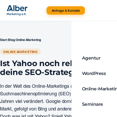
Anfrage & Kontakt
Start
/
Blog
/
Online-Marketing
ONLINE-MARKETING
Agentur
Ist Yahoo noch relevant für
deine SEO-Strategie?
WordPress
In der Welt des Online-Marketings und der
Online-Marketi
Suchmaschinenoptimierung (SEO) hat sich in den letzten
Jahren viel verändert. Google dominiert nach wie vor den
Seminare
Markt, gefolgt von Bing und anderen Suchmaschinen.
Doch was ist mit Yahoo? Spielt Yahoo noch eine Rolle in