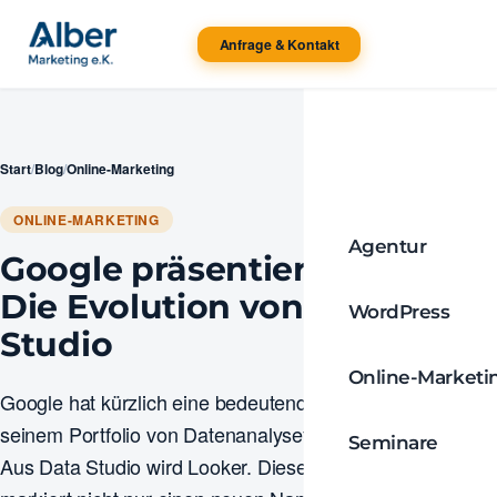
Anfrage & Kontakt
Start
/
Blog
/
Online-Marketing
ONLINE-MARKETING
Agentur
Google präsentiert Looker:
Die Evolution von Data
WordPress
Studio
Online-Marketi
Google hat kürzlich eine bedeutende Entwicklung in
seinem Portfolio von Datenanalysetools angekündigt:
Seminare
Aus Data Studio wird Looker. Diese Veränderung