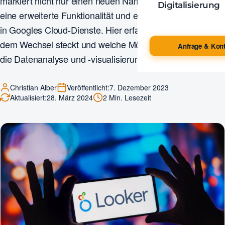
markiert nicht nur einen neuen Namen, sondern auch
Digitalisierung
eine erweiterte Funktionalität und eine tiefere Integration
in Googles Cloud-Dienste. Hier erfahren Sie, was hinter
dem Wechsel steckt und welche Möglichkeiten Looker für
Anfrage & Kont
die Datenanalyse und -visualisierung bietet.
Christian Alber
Veröffentlicht:
7. Dezember 2023
Aktualisiert:
28. März 2024
2 Min. Lesezeit