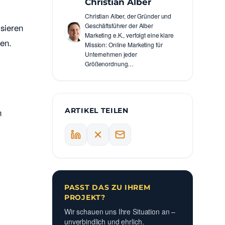
Christian Alber
Christian Alber, der Gründer und
ysieren
Geschäftsführer der Alber
Marketing e.K., verfolgt eine klare
en.
Mission: Online Marketing für
Unternehmen jeder
Größenordnung…
n
ARTIKEL TEILEN
PASST DAS ZU IHREM
PROJEKT?
Wir schauen uns Ihre Situation an –
unverbindlich und ehrlich.