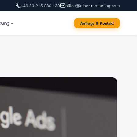
+49 89 215 286 130
office@alber-marketing.com
erung
Anfrage & Kontakt