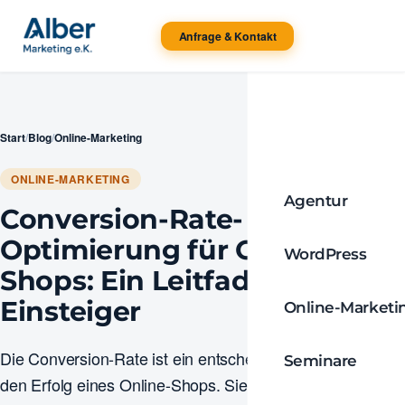
Anfrage & Kontakt
Start
/
Blog
/
Online-Marketing
ONLINE-MARKETING
Agentur
Conversion-Rate-
Optimierung für Online-
WordPress
Shops: Ein Leitfaden für
Einsteiger
Online-Marketi
Die Conversion-Rate ist ein entscheidender Faktor für
Seminare
den Erfolg eines Online-Shops. Sie gibt an, welcher