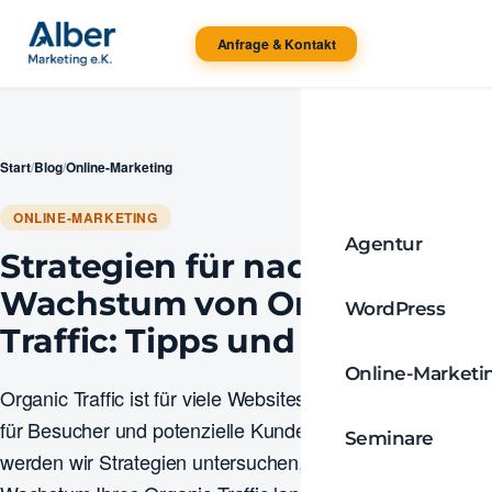
Anfrage & Kontakt
Start
/
Blog
/
Online-Marketing
ONLINE-MARKETING
Agentur
Strategien für nachhaltiges
Wachstum von Organic
WordPress
Traffic: Tipps und Tricks
Online-Marketi
Organic Traffic ist für viele Websites eine wichtige Quelle
für Besucher und potenzielle Kunden. In diesem Artikel
Seminare
werden wir Strategien untersuchen, die Ihnen helfen, das