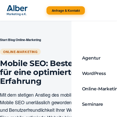
Anfrage & Kontakt
Start
/
Blog
/
Online-Marketing
ONLINE-MARKETING
Agentur
Mobile SEO: Beste Praktiken
für eine optimierte mobile
WordPress
Erfahrung
Online-Marketi
Mit dem stetigen Anstieg des mobilen Internetsurfens ist
Mobile SEO unerlässlich geworden, um die Sichtbarkeit
Seminare
und Benutzerfreundlichkeit Ihrer Website zu verbessern.