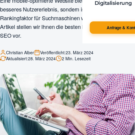
Eine mobile-optimierte Website bietet nicht nur ein
Digitalisierung
besseres Nutzererlebnis, sondern ist auch ein wichtiger
Rankingfaktor für Suchmaschinen wie Google. In diesem
Artikel stellen wir Ihnen die besten Praktiken für Mobile
Anfrage & Kont
SEO vor.
Christian Alber
Veröffentlicht:
23. März 2024
Aktualisiert:
28. März 2024
2 Min. Lesezeit