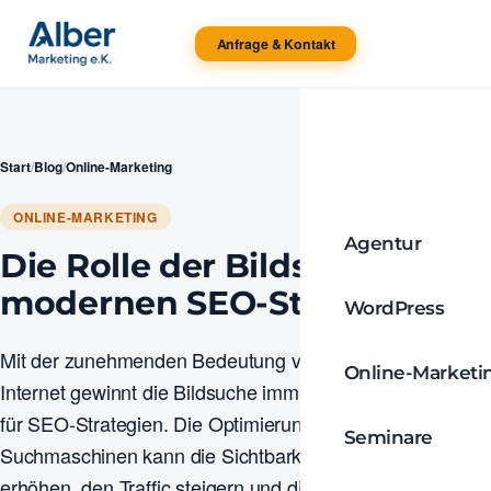
Anfrage & Kontakt
Start
/
Blog
/
Online-Marketing
ONLINE-MARKETING
Agentur
Die Rolle der Bildsuche in
modernen SEO-Strategien
WordPress
Mit der zunehmenden Bedeutung visueller Inhalte im
Online-Marketi
Internet gewinnt die Bildsuche immer mehr an Relevanz
für SEO-Strategien. Die Optimierung von Bildern für die
Seminare
Suchmaschinen kann die Sichtbarkeit einer Website
erhöhen, den Traffic steigern und die User Experience