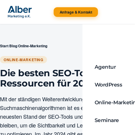
Anfrage & Kontakt
Start
/
Blog
/
Online-Marketing
ONLINE-MARKETING
Agentur
Die besten SEO-Tools und -
Ressourcen für 2024
WordPress
Mit der ständigen Weiterentwicklung der
Online-Marketi
Suchmaschinenalgorithmen ist es entscheidend, auf dem
neuesten Stand der SEO-Tools und -Ressourcen zu
Seminare
bleiben, um die Sichtbarkeit und Leistung Ihrer Website
zu optimieren. Im Jahr 2024 gibt es eine Fülle von Tools