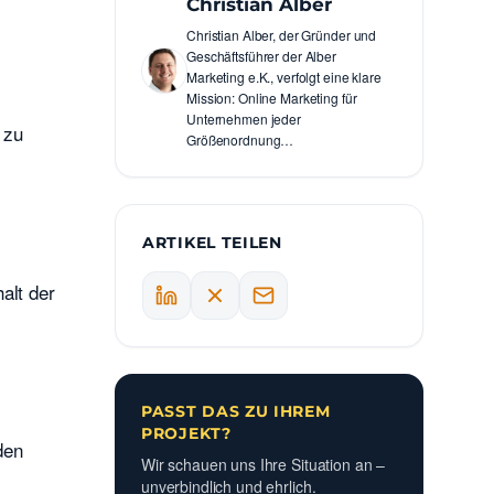
Christian Alber
Christian Alber, der Gründer und
Geschäftsführer der Alber
Marketing e.K., verfolgt eine klare
Mission: Online Marketing für
Unternehmen jeder
 zu
Größenordnung…
ARTIKEL TEILEN
alt der
PASST DAS ZU IHREM
PROJEKT?
den
Wir schauen uns Ihre Situation an –
unverbindlich und ehrlich.