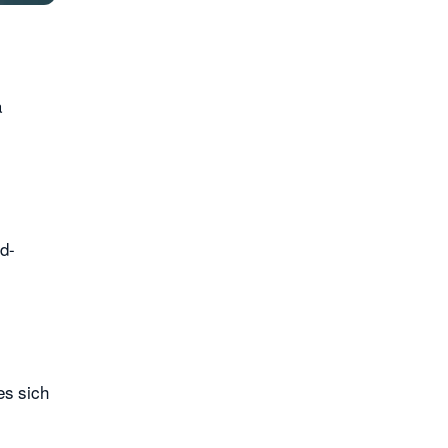
a
rd-
es sich