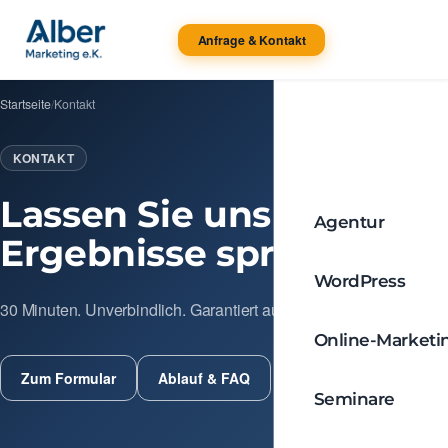
Anfrage & Kontakt
Startseite
/
Kontakt
KONTAKT
Lassen Sie uns über
Agentur
Ergebnisse sprechen.
WordPress
30 Minuten. Unverbindlich. Garantiert aufschlussreich.
Online-Marketi
Zum Formular
Ablauf & FAQ
Seminare