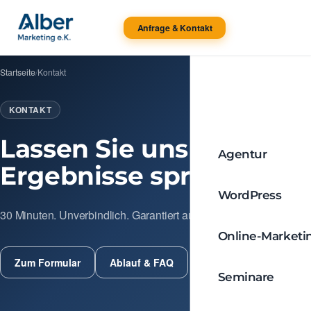
Anfrage & Kontakt
Startseite
/
Kontakt
KONTAKT
Lassen Sie uns über
Agentur
Ergebnisse sprechen.
WordPress
30 Minuten. Unverbindlich. Garantiert aufschlussreich.
Online-Marketi
Zum Formular
Ablauf & FAQ
Seminare